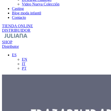
Video Nueva Colección
Casting
Blog moda infantil
Contacto
TIENDA ONLINE
DISTRIBUIDOR
SHOP
Distributor
ES
EN
IT
PT