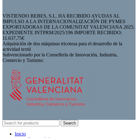
VISTIENDO BEBES, S.L. HA RECIBIDO AYUDAS AL
IMPULSO A LA INTERNACIONALIZACIÓN DE PYMES
EXPORTADORAS DE LA COMUNITAT VALENCIANA 2025.
EXPEDIENTE INTPRM/2025/196 IMPORTE RECIBIDO:
11.637,75€
Adquisición de dos máquinas tricotosa para el desarrollo de la
actividad textil
Subvencionado por la Consellería de Innovación, Industria,
Comercio y Turismo:
Search
Inicio