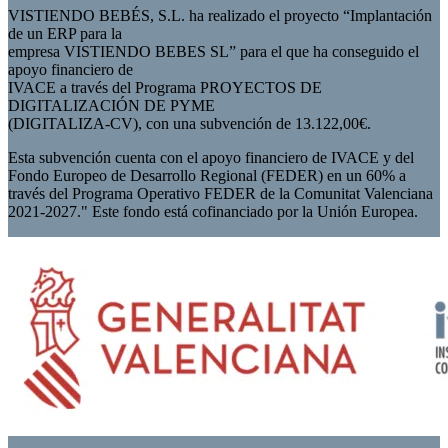
VISTIENDO BEBÉS, S.L. ha realizado el proyecto “Implantación
de un ERP para la
empresa VISTIENDO BEBES SL” para el que ha conseguido el
apoyo financiero de
IVACE a través del Programa PROYECTOS DE
DIGITALIZACIÓN DE PYME
(DIGITALIZA-CV), con una subvención de 13.122,00€.
Esta subvención cuenta con el apoyo financiero de IVACE y del
Fondo Europeo de Desarrollo Regional (FEDER) en un 60% a
través del Programa Operativo FEDER de la Comunitat Valenciana
2021-2027." Este fondo está cofinanciado por la Unión Europea.