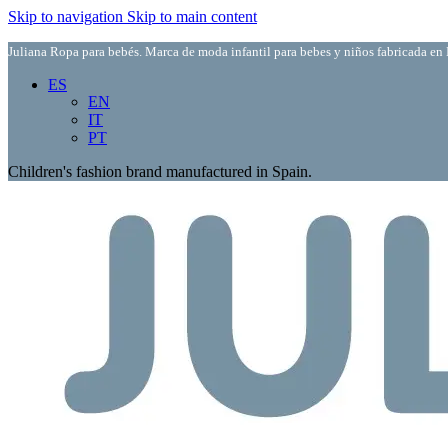
Skip to navigation
Skip to main content
Juliana Ropa para bebés. Marca de moda infantil para bebes y niños fabricada en 
ES
EN
IT
PT
Children's fashion brand manufactured in Spain.