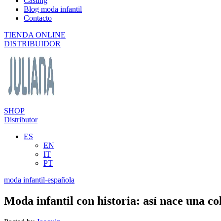
Casting
Blog moda infantil
Contacto
TIENDA ONLINE
DISTRIBUIDOR
SHOP
Distributor
ES
EN
IT
PT
moda infantil-española
Moda infantil con historia: así nace una co