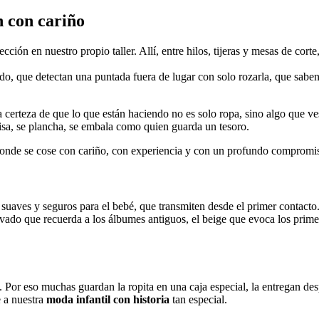
n con cariño
ección en nuestro propio taller. Allí, entre hilos, tijeras y mesas de co
jido, que detectan una puntada fuera de lugar con solo rozarla, que s
la certeza de que lo que están haciendo no es solo ropa, sino algo que ve
isa, se plancha, se embala como quien guarda un tesoro.
 donde se cose con cariño, con experiencia y con un profundo compromiso
, suaves y seguros para el bebé, que transmiten desde el primer contacto
lvado que recuerda a los álbumes antiguos, el beige que evoca los prime
. Por eso muchas guardan la ropita en una caja especial, la entregan d
e a nuestra
moda infantil con historia
tan especial.