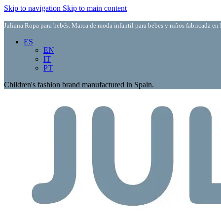
Skip to navigation
Skip to main content
Juliana Ropa para bebés. Marca de moda infantil para bebes y niños fabricada en 
ES
EN
IT
PT
Children's fashion brand manufactured in Spain.