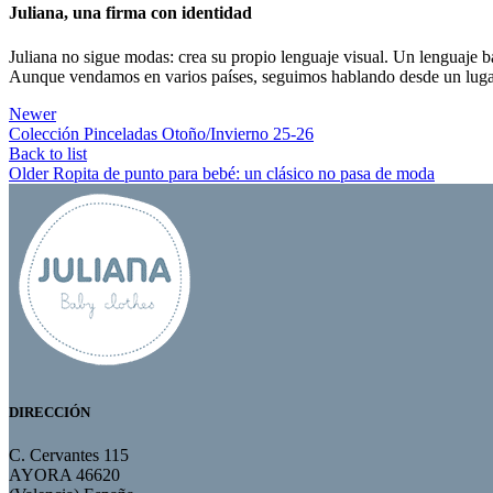
Juliana, una firma con identidad
Juliana no sigue modas: crea su propio lenguaje visual. Un lenguaje ba
Aunque vendamos en varios países, seguimos hablando desde un lugar 
Newer
Colección Pinceladas Otoño/Invierno 25-26
Back to list
Older
Ropita de punto para bebé: un clásico no pasa de moda
DIRECCIÓN
C. Cervantes 115
AYORA 46620