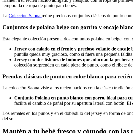
Mantén a tu recién nacido abrigado y fresquito con la ropa de primavera
temporada de ropa de punto para bebés.
La
Colección Saona
reúne preciosos conjuntos clásicos de punto conf
Conjuntos de polaina beige con gorrito y encaje blan
Esta elegante colección presenta dos conjuntos polaina en beige, con d
Jersey con calado en el frente y precioso volante de encaje b
puntilla queda muy gracioso, como si fuera una pequeña faldita
Jersey con dos listones de botones que adornan la pechera y
colección sorprenden en cada pieza de punto, como el ribete de 
Prendas clásicas de punto en color blanco para recién
La colección Saona viste a los recién nacidos con la clásica tradición
Conjunto Polaina en punto blanco con gorro, ideal para cu
facilita el cambio de pañal por su apertura lateral con botón. El 
Los remates en los puños y en el dobladillo del jersey en forma de ond
del sol.
Mantén a tu bebé fresco y cómodo con las 