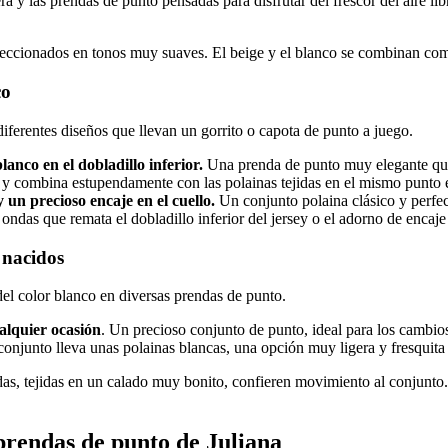
 y las prendas de punto pensadas para disfrutar del frescor del aire lib
eccionados en tonos muy suaves. El beige y el blanco se combinan como
co
iferentes diseños que llevan un gorrito o capota de punto a juego.
lanco en el dobladillo inferior.
Una prenda de punto muy elegante que 
 y combina estupendamente con las polainas tejidas en el mismo punto 
 un precioso encaje en el cuello.
Un conjunto polaina clásico y perfec
ondas que remata el dobladillo inferior del jersey o el adorno de encaje
 nacidos
 del color blanco en diversas prendas de punto.
alquier ocasión
. Un precioso conjunto de punto, ideal para los cambio
conjunto lleva unas polainas blancas, una opción muy ligera y fresquita pa
as, tejidas en un calado muy bonito, confieren movimiento al conjunto. E
prendas de punto de Juliana