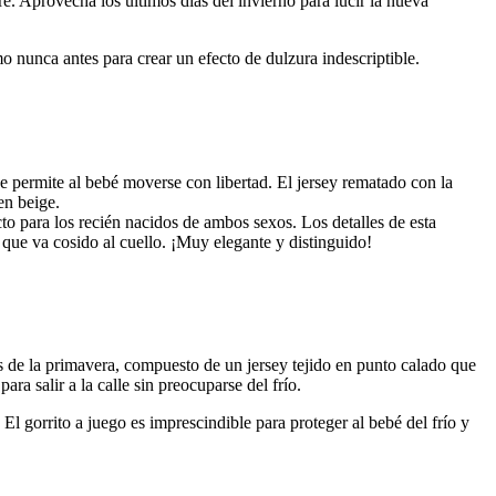
re. Aprovecha los últimos días del invierno para lucir la nueva
 nunca antes para crear un efecto de dulzura indescriptible.
permite al bebé moverse con libertad. El jersey rematado con la
en beige.
to para los recién nacidos de ambos sexos. Los detalles de esta
 que va cosido al cuello. ¡Muy elegante y distinguido!
s de la primavera, compuesto de un jersey tejido en punto calado que
ra salir a la calle sin preocuparse del frío.
l gorrito a juego es imprescindible para proteger al bebé del frío y