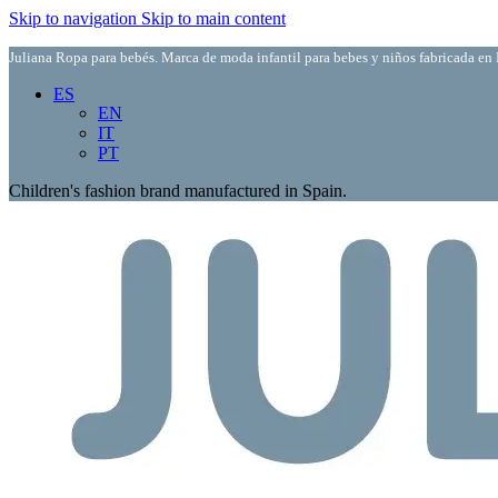
Skip to navigation
Skip to main content
Juliana Ropa para bebés. Marca de moda infantil para bebes y niños fabricada en 
ES
EN
IT
PT
Children's fashion brand manufactured in Spain.