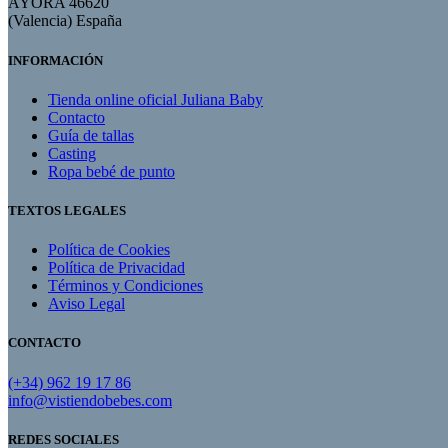
AYORA 46620
(Valencia) España
INFORMACIÓN
Tienda online oficial Juliana Baby
Contacto
Guía de tallas
Casting
Ropa bebé de punto
TEXTOS LEGALES
Política de Cookies
Política de Privacidad
Términos y Condiciones
Aviso Legal
CONTACTO
(+34) 962 19 17 86
info@vistiendobebes.com
REDES SOCIALES