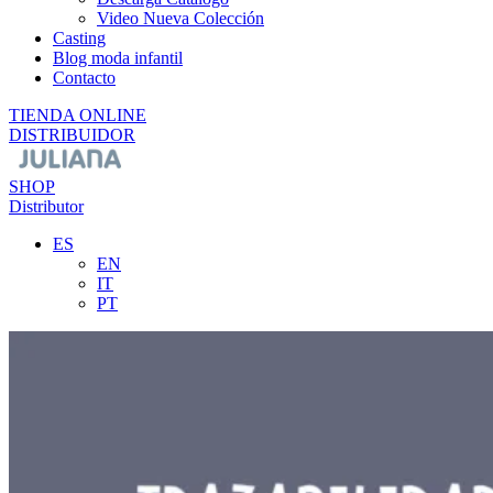
Video Nueva Colección
Casting
Blog moda infantil
Contacto
TIENDA ONLINE
DISTRIBUIDOR
SHOP
Distributor
ES
EN
IT
PT