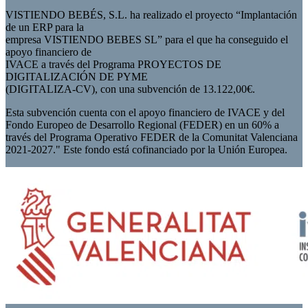
VISTIENDO BEBÉS, S.L. ha realizado el proyecto “Implantación
de un ERP para la
empresa VISTIENDO BEBES SL” para el que ha conseguido el
apoyo financiero de
IVACE a través del Programa PROYECTOS DE
DIGITALIZACIÓN DE PYME
(DIGITALIZA-CV), con una subvención de 13.122,00€.
Esta subvención cuenta con el apoyo financiero de IVACE y del
Fondo Europeo de Desarrollo Regional (FEDER) en un 60% a
través del Programa Operativo FEDER de la Comunitat Valenciana
2021-2027." Este fondo está cofinanciado por la Unión Europea.