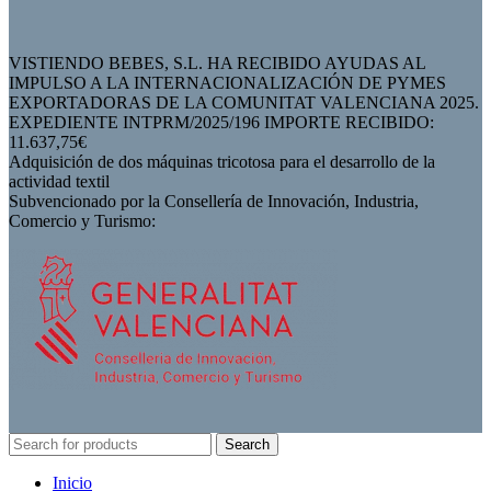
VISTIENDO BEBES, S.L. HA RECIBIDO AYUDAS AL
IMPULSO A LA INTERNACIONALIZACIÓN DE PYMES
EXPORTADORAS DE LA COMUNITAT VALENCIANA 2025.
EXPEDIENTE INTPRM/2025/196 IMPORTE RECIBIDO:
11.637,75€
Adquisición de dos máquinas tricotosa para el desarrollo de la
actividad textil
Subvencionado por la Consellería de Innovación, Industria,
Comercio y Turismo:
Search
Inicio