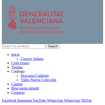
Search
Inicio
Conoce Juliana
Colecciones
Tiendas
Catálogo
Descarga Catálogo
Video Nueva Colección
Casting
Blog moda infantil
Contacto
Facebook
Instagram
YouTube
WhatsApp
WhatsApp
TikTok