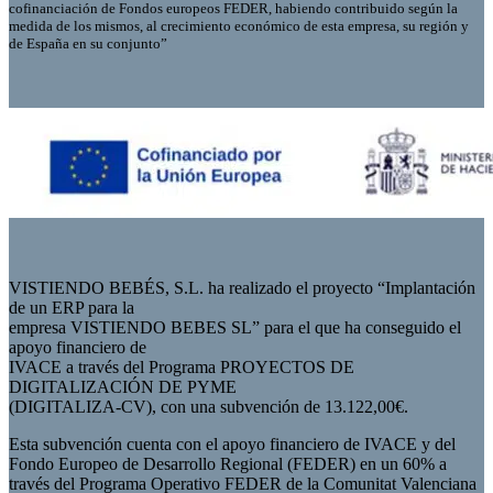
cofinanciación de Fondos europeos FEDER, habiendo contribuido según la
medida de los mismos, al crecimiento económico de esta empresa, su región y
de España en su conjunto”
VISTIENDO BEBÉS, S.L. ha realizado el proyecto “Implantación
de un ERP para la
empresa VISTIENDO BEBES SL” para el que ha conseguido el
apoyo financiero de
IVACE a través del Programa PROYECTOS DE
DIGITALIZACIÓN DE PYME
(DIGITALIZA-CV), con una subvención de 13.122,00€.
Esta subvención cuenta con el apoyo financiero de IVACE y del
Fondo Europeo de Desarrollo Regional (FEDER) en un 60% a
través del Programa Operativo FEDER de la Comunitat Valenciana