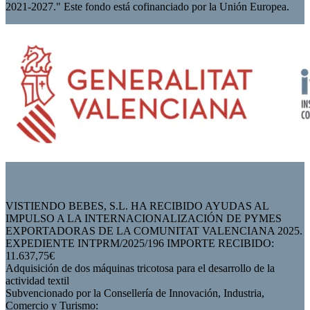
2021-2027." Este fondo está cofinanciado por la Unión Europea.
VISTIENDO BEBES, S.L. HA RECIBIDO AYUDAS AL
IMPULSO A LA INTERNACIONALIZACIÓN DE PYMES
EXPORTADORAS DE LA COMUNITAT VALENCIANA 2025.
EXPEDIENTE INTPRM/2025/196 IMPORTE RECIBIDO:
11.637,75€
Adquisición de dos máquinas tricotosa para el desarrollo de la
actividad textil
Subvencionado por la Consellería de Innovación, Industria,
Comercio y Turismo: