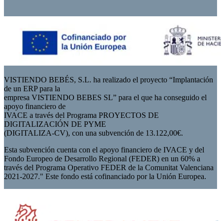
VISTIENDO BEBÉS, S.L. ha realizado el proyecto “Implantación
de un ERP para la
empresa VISTIENDO BEBES SL” para el que ha conseguido el
apoyo financiero de
IVACE a través del Programa PROYECTOS DE
DIGITALIZACIÓN DE PYME
(DIGITALIZA-CV), con una subvención de 13.122,00€.
Esta subvención cuenta con el apoyo financiero de IVACE y del
Fondo Europeo de Desarrollo Regional (FEDER) en un 60% a
través del Programa Operativo FEDER de la Comunitat Valenciana
2021-2027." Este fondo está cofinanciado por la Unión Europea.