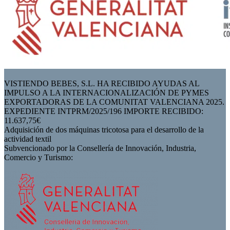
VISTIENDO BEBES, S.L. HA RECIBIDO AYUDAS AL
IMPULSO A LA INTERNACIONALIZACIÓN DE PYMES
EXPORTADORAS DE LA COMUNITAT VALENCIANA 2025.
EXPEDIENTE INTPRM/2025/196 IMPORTE RECIBIDO:
11.637,75€
Adquisición de dos máquinas tricotosa para el desarrollo de la
actividad textil
Subvencionado por la Consellería de Innovación, Industria,
Comercio y Turismo: