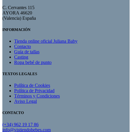
C. Cervantes 115
AYORA 46620
(Valencia) España
INFORMACIÓN
Tienda online oficial Juliana Baby
Contacto
Guía de tallas
Casting
Ropa bebé de punto
TEXTOS LEGALES
Política de Cookies
Política de Privacidad
Términos y Condiciones
Aviso Legal
CONTACTO
(+34) 962 19 17 86
info@vistiendobebes.com