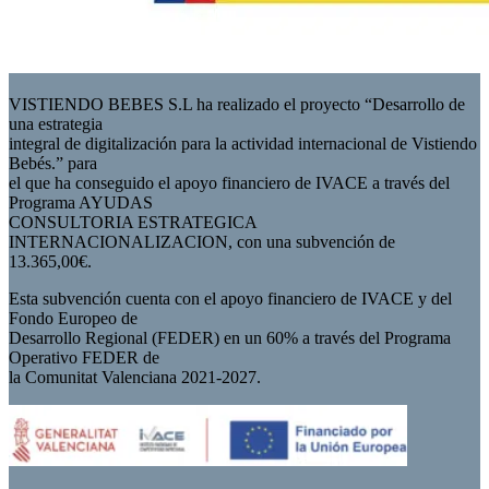
VISTIENDO BEBES S.L ha realizado el proyecto “Desarrollo de
una estrategia
integral de digitalización para la actividad internacional de Vistiendo
Bebés.” para
el que ha conseguido el apoyo financiero de IVACE a través del
Programa AYUDAS
CONSULTORIA ESTRATEGICA
INTERNACIONALIZACION, con una subvención de
13.365,00€.
Esta subvención cuenta con el apoyo financiero de IVACE y del
Fondo Europeo de
Desarrollo Regional (FEDER) en un 60% a través del Programa
Operativo FEDER de
la Comunitat Valenciana 2021-2027.