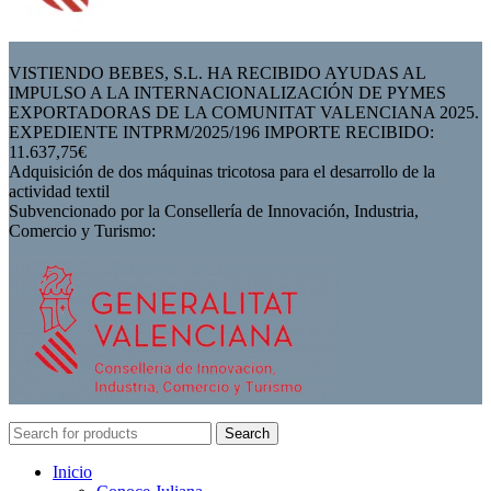
VISTIENDO BEBES, S.L. HA RECIBIDO AYUDAS AL
IMPULSO A LA INTERNACIONALIZACIÓN DE PYMES
EXPORTADORAS DE LA COMUNITAT VALENCIANA 2025.
EXPEDIENTE INTPRM/2025/196 IMPORTE RECIBIDO:
11.637,75€
Adquisición de dos máquinas tricotosa para el desarrollo de la
actividad textil
Subvencionado por la Consellería de Innovación, Industria,
Comercio y Turismo:
Search
Inicio