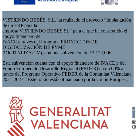
VISTIENDO BEBÉS, S.L. ha realizado el proyecto “Implantación
de un ERP para la
empresa VISTIENDO BEBES SL” para el que ha conseguido el
apoyo financiero de
IVACE a través del Programa PROYECTOS DE
DIGITALIZACIÓN DE PYME
(DIGITALIZA-CV), con una subvención de 13.122,00€.
Esta subvención cuenta con el apoyo financiero de IVACE y del
Fondo Europeo de Desarrollo Regional (FEDER) en un 60% a
través del Programa Operativo FEDER de la Comunitat Valenciana
2021-2027." Este fondo está cofinanciado por la Unión Europea.