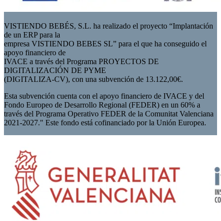
VISTIENDO BEBÉS, S.L. ha realizado el proyecto “Implantación
de un ERP para la
empresa VISTIENDO BEBES SL” para el que ha conseguido el
apoyo financiero de
IVACE a través del Programa PROYECTOS DE
DIGITALIZACIÓN DE PYME
(DIGITALIZA-CV), con una subvención de 13.122,00€.
Esta subvención cuenta con el apoyo financiero de IVACE y del
Fondo Europeo de Desarrollo Regional (FEDER) en un 60% a
través del Programa Operativo FEDER de la Comunitat Valenciana
2021-2027." Este fondo está cofinanciado por la Unión Europea.