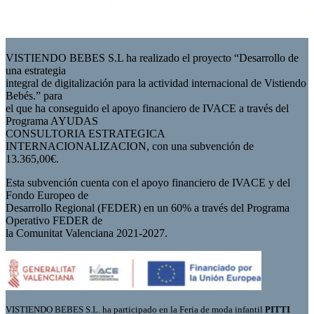
VISTIENDO BEBES S.L ha realizado el proyecto “Desarrollo de
una estrategia
integral de digitalización para la actividad internacional de Vistiendo
Bebés.” para
el que ha conseguido el apoyo financiero de IVACE a través del
Programa AYUDAS
CONSULTORIA ESTRATEGICA
INTERNACIONALIZACION, con una subvención de
13.365,00€.
Esta subvención cuenta con el apoyo financiero de IVACE y del
Fondo Europeo de
Desarrollo Regional (FEDER) en un 60% a través del Programa
Operativo FEDER de
la Comunitat Valenciana 2021-2027.
VISTIENDO BEBES S.L. ha participado en la Feria de moda infantil
PITTI