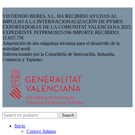
VISTIENDO BEBES, S.L. HA RECIBIDO AYUDAS AL
IMPULSO A LA INTERNACIONALIZACIÓN DE PYMES
EXPORTADORAS DE LA COMUNITAT VALENCIANA 2025.
EXPEDIENTE INTPRM/2025/196 IMPORTE RECIBIDO:
11.637,75€
Adquisición de dos máquinas tricotosa para el desarrollo de la
actividad textil
Subvencionado por la Consellería de Innovación, Industria,
Comercio y Turismo:
Search
Inicio
Conoce Juliana