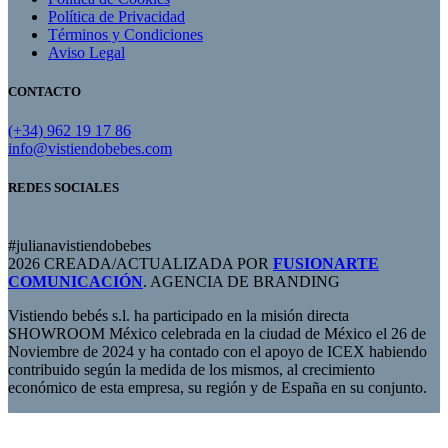
Política de Privacidad
Términos y Condiciones
Aviso Legal
CONTACTO
(+34) 962 19 17 86
info@vistiendobebes.com
REDES SOCIALES
#julianavistiendobebes
2026 CREADA/ACTUALIZADA POR
FUSIONARTE
COMUNICACIÓN
. AGENCIA DE BRANDING
Vistiendo bebés s.l. ha participado en la misión directa
SHOWROOM México celebrada en la ciudad de México el 26 de
Noviembre de 2024 y ha contado con el apoyo de ICEX habiendo
contribuido según la medida de los mismos, al crecimiento
económico de esta empresa, su región y de España en su conjunto.