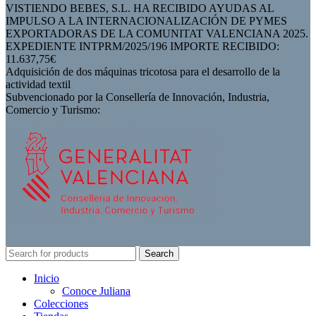
VISTIENDO BEBES, S.L. HA RECIBIDO AYUDAS AL
IMPULSO A LA INTERNACIONALIZACIÓN DE PYMES
EXPORTADORAS DE LA COMUNITAT VALENCIANA 2025.
EXPEDIENTE INTPRM/2025/196 IMPORTE RECIBIDO:
11.637,75€
Adquisición de dos máquinas tricotosa para el desarrollo de la
actividad textil
Subvencionado por la Consellería de Innovación, Industria,
Comercio y Turismo:
Search
Inicio
Conoce Juliana
Colecciones