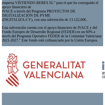
empresa VISTIENDO BEBES SL” para el que ha conseguido el
apoyo financiero de
IVACE a través del Programa PROYECTOS DE
DIGITALIZACIÓN DE PYME
(DIGITALIZA-CV), con una subvención de 13.122,00€.
Esta subvención cuenta con el apoyo financiero de IVACE y del
Fondo Europeo de Desarrollo Regional (FEDER) en un 60% a
través del Programa Operativo FEDER de la Comunitat Valenciana
2021-2027." Este fondo está cofinanciado por la Unión Europea.