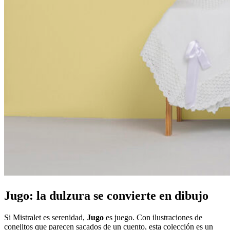
Jugo: la dulzura se convierte en dibujo
Si Mistralet es serenidad,
Jugo
es juego. Con ilustraciones de
conejitos que parecen sacados de un cuento, esta colección es un