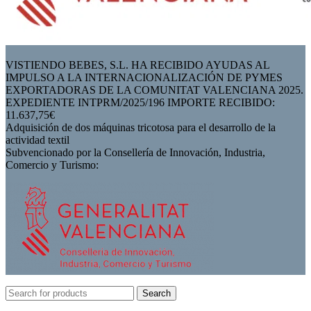
VISTIENDO BEBES, S.L. HA RECIBIDO AYUDAS AL
IMPULSO A LA INTERNACIONALIZACIÓN DE PYMES
EXPORTADORAS DE LA COMUNITAT VALENCIANA 2025.
EXPEDIENTE INTPRM/2025/196 IMPORTE RECIBIDO:
11.637,75€
Adquisición de dos máquinas tricotosa para el desarrollo de la
actividad textil
Subvencionado por la Consellería de Innovación, Industria,
Comercio y Turismo:
Search