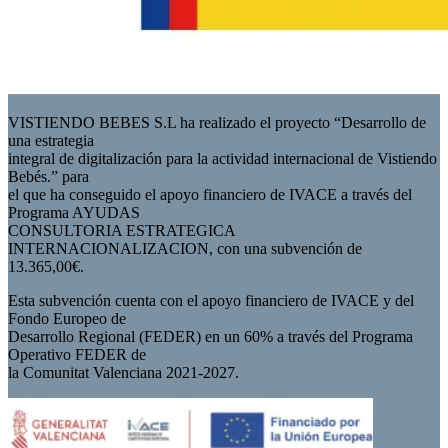
VISTIENDO BEBES S.L ha realizado el proyecto “Desarrollo de
una estrategia
integral de digitalización para la actividad internacional de Vistiendo
Bebés.” para
el que ha conseguido el apoyo financiero de IVACE a través del
Programa AYUDAS
CONSULTORIA ESTRATEGICA
INTERNACIONALIZACION, con una subvención de
13.365,00€.
Esta subvención cuenta con el apoyo financiero de IVACE y del
Fondo Europeo de
Desarrollo Regional (FEDER) en un 60% a través del Programa
Operativo FEDER de
la Comunitat Valenciana 2021-2027.