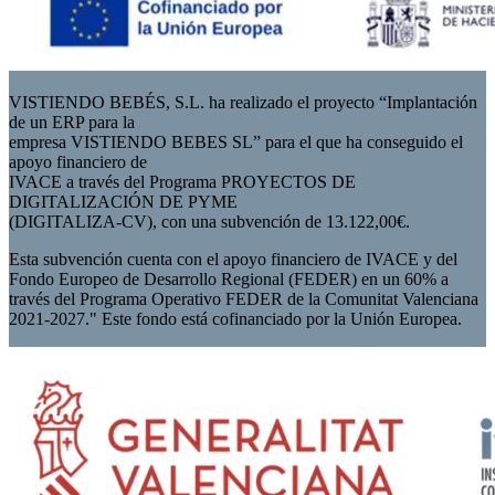
VISTIENDO BEBÉS, S.L. ha realizado el proyecto “Implantación
de un ERP para la
empresa VISTIENDO BEBES SL” para el que ha conseguido el
apoyo financiero de
IVACE a través del Programa PROYECTOS DE
DIGITALIZACIÓN DE PYME
(DIGITALIZA-CV), con una subvención de 13.122,00€.
Esta subvención cuenta con el apoyo financiero de IVACE y del
Fondo Europeo de Desarrollo Regional (FEDER) en un 60% a
través del Programa Operativo FEDER de la Comunitat Valenciana
2021-2027." Este fondo está cofinanciado por la Unión Europea.