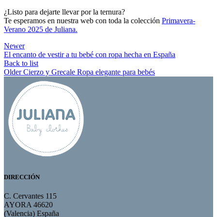
¿Listo para dejarte llevar por la ternura?
Te esperamos en nuestra web con toda la colección
Primavera-
Verano 2025 de Juliana.
Newer
El encanto de vestir a tu bebé con ropa hecha en España
Back to list
Older
Cierzo y Grecale Ropa elegante para bebés
DIRECCIÓN
C. Cervantes 115
AYORA 46620
(Valencia) España