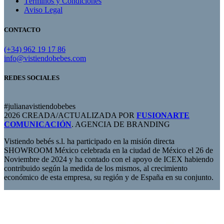
Términos y Condiciones
Aviso Legal
CONTACTO
(+34) 962 19 17 86
info@vistiendobebes.com
REDES SOCIALES
#julianavistiendobebes
2026 CREADA/ACTUALIZADA POR
FUSIONARTE
COMUNICACIÓN
. AGENCIA DE BRANDING
Vistiendo bebés s.l. ha participado en la misión directa
SHOWROOM México celebrada en la ciudad de México el 26 de
Noviembre de 2024 y ha contado con el apoyo de ICEX habiendo
contribuido según la medida de los mismos, al crecimiento
económico de esta empresa, su región y de España en su conjunto.