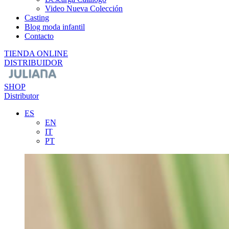
Video Nueva Colección
Casting
Blog moda infantil
Contacto
TIENDA ONLINE
DISTRIBUIDOR
SHOP
Distributor
ES
EN
IT
PT