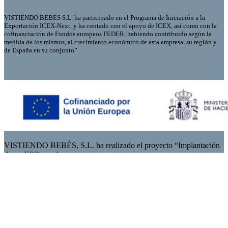
VISTIENDO BEBES S.L. ha participado en el Programa de Iniciación a la
Exportación ICEX-Next, y ha contado con el apoyo de ICEX, así como con la
cofinanciación de Fondos europeos FEDER, habiendo contribuido según la
medida de los mismos, al crecimiento económico de esta empresa, su región y
de España en su conjunto”
VISTIENDO BEBÉS, S.L. ha realizado el proyecto “Implantación
de un ERP para la
empresa VISTIENDO BEBES SL” para el que ha conseguido el
apoyo financiero de
IVACE a través del Programa PROYECTOS DE
DIGITALIZACIÓN DE PYME
(DIGITALIZA-CV), con una subvención de 13.122,00€.
Esta subvención cuenta con el apoyo financiero de IVACE y del
Fondo Europeo de Desarrollo Regional (FEDER) en un 60% a