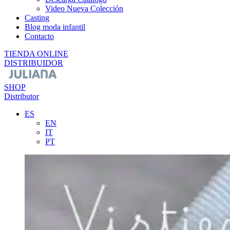
Video Nueva Colección
Casting
Blog moda infantil
Contacto
TIENDA ONLINE
DISTRIBUIDOR
SHOP
Distributor
ES
EN
IT
PT