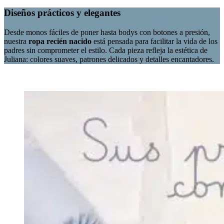
Diseños prácticos y elegantes
Desde monos fáciles de poner hasta bodys con botones a presión,
nuestra
ropa recién nacido
está pensada para facilitar la vida de los
padres sin comprometer el estilo. Cada pieza refleja la estética de
Juliana: colores suaves, patrones delicados y detalles encantadores.