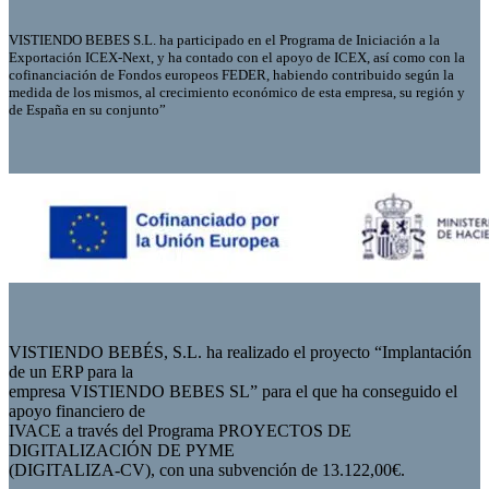
VISTIENDO BEBES S.L. ha participado en el Programa de Iniciación a la
Exportación ICEX-Next, y ha contado con el apoyo de ICEX, así como con la
cofinanciación de Fondos europeos FEDER, habiendo contribuido según la
medida de los mismos, al crecimiento económico de esta empresa, su región y
de España en su conjunto”
VISTIENDO BEBÉS, S.L. ha realizado el proyecto “Implantación
de un ERP para la
empresa VISTIENDO BEBES SL” para el que ha conseguido el
apoyo financiero de
IVACE a través del Programa PROYECTOS DE
DIGITALIZACIÓN DE PYME
(DIGITALIZA-CV), con una subvención de 13.122,00€.