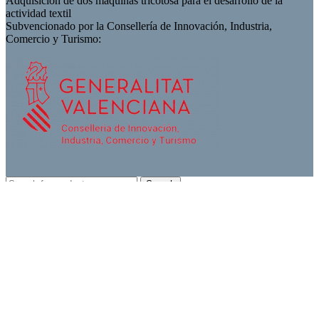
Adquisición de dos máquinas tricotosa para el desarrollo de la
actividad textil
Subvencionado por la Consellería de Innovación, Industria,
Comercio y Turismo:
Search
Inicio
Conoce Juliana
Colecciones
Tiendas
Catálogo
Descarga Catálogo
Video Nueva Colección
Casting
Blog moda infantil