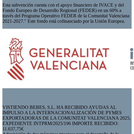
Esta subvención cuenta con el apoyo financiero de IVACE y del
Fondo Europeo de Desarrollo Regional (FEDER) en un 60% a
través del Programa Operativo FEDER de la Comunitat Valenciana
2021-2027." Este fondo está cofinanciado por la Unión Europea.
VISTIENDO BEBES, S.L. HA RECIBIDO AYUDAS AL
IMPULSO A LA INTERNACIONALIZACIÓN DE PYMES
EXPORTADORAS DE LA COMUNITAT VALENCIANA 2025.
EXPEDIENTE INTPRM/2025/196 IMPORTE RECIBIDO:
11.637,75€