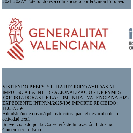
2021-2027." Este fondo está cofinanciado por la Unión Europea.
VISTIENDO BEBES, S.L. HA RECIBIDO AYUDAS AL
IMPULSO A LA INTERNACIONALIZACIÓN DE PYMES
EXPORTADORAS DE LA COMUNITAT VALENCIANA 2025.
EXPEDIENTE INTPRM/2025/196 IMPORTE RECIBIDO:
11.637,75€
Adquisición de dos máquinas tricotosa para el desarrollo de la
actividad textil
Subvencionado por la Consellería de Innovación, Industria,
Comercio y Turismo: