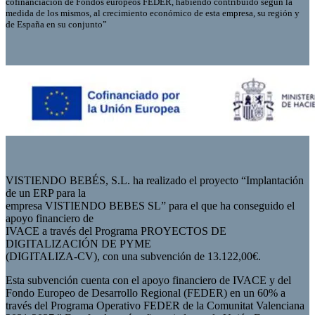
cofinanciación de Fondos europeos FEDER, habiendo contribuido según la
medida de los mismos, al crecimiento económico de esta empresa, su región y
de España en su conjunto”
VISTIENDO BEBÉS, S.L. ha realizado el proyecto “Implantación
de un ERP para la
empresa VISTIENDO BEBES SL” para el que ha conseguido el
apoyo financiero de
IVACE a través del Programa PROYECTOS DE
DIGITALIZACIÓN DE PYME
(DIGITALIZA-CV), con una subvención de 13.122,00€.
Esta subvención cuenta con el apoyo financiero de IVACE y del
Fondo Europeo de Desarrollo Regional (FEDER) en un 60% a
través del Programa Operativo FEDER de la Comunitat Valenciana