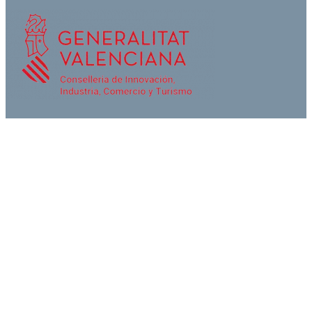
Search
Inicio
Conoce Juliana
Colecciones
Tiendas
Catálogo
Descarga Catálogo
Video Nueva Colección
Casting
Blog moda infantil
Contacto
Facebook
Instagram
YouTube
WhatsApp
WhatsApp
TikTok