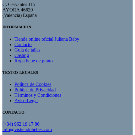
C. Cervantes 115
AYORA 46620
(Valencia) España
INFORMACIÓN
Tienda online oficial Juliana Baby
Contacto
Guía de tallas
Casting
Ropa bebé de punto
TEXTOS LEGALES
Política de Cookies
Política de Privacidad
Términos y Condiciones
Aviso Legal
CONTACTO
(+34) 962 19 17 86
info@vistiendobebes.com