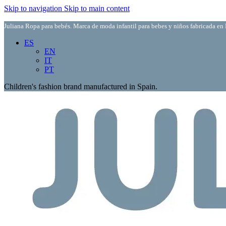
Skip to navigation
Skip to main content
Juliana Ropa para bebés. Marca de moda infantil para bebes y niños fabricada en 
ES
EN
IT
PT
Children's fashion brand manufactured in Spain.