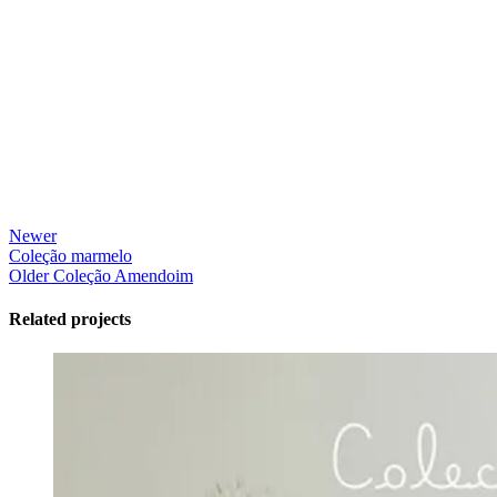
Newer
Coleção marmelo
Older
Coleção Amendoim
Related projects