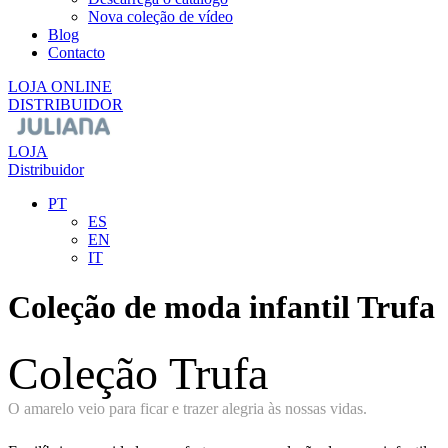
Nova coleção de vídeo
Blog
Contacto
LOJA ONLINE
DISTRIBUIDOR
LOJA
Distribuidor
PT
ES
EN
IT
Coleção de moda infantil Trufa
Coleção Trufa
O amarelo veio para ficar e trazer alegria às nossas vidas.