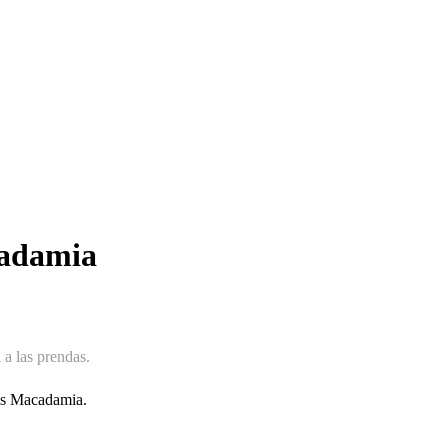
cadamia
 a las prendas.
ños Macadamia.