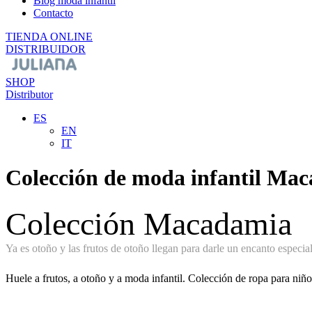
Blog moda infantil
Contacto
TIENDA ONLINE
DISTRIBUIDOR
SHOP
Distributor
ES
EN
IT
Colección de moda infantil Ma
Colección Macadamia
Ya es otoño y las frutos de otoño llegan para darle un encanto especial
Huele a frutos, a otoño y a moda infantil. Colección de ropa para ni