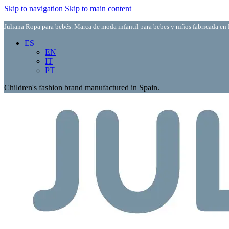
Skip to navigation
Skip to main content
Juliana Ropa para bebés. Marca de moda infantil para bebes y niños fabricada en 
ES
EN
IT
PT
Children's fashion brand manufactured in Spain.