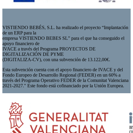
VISTIENDO BEBÉS, S.L. ha realizado el proyecto “Implantación
de un ERP para la
empresa VISTIENDO BEBES SL” para el que ha conseguido el
apoyo financiero de
IVACE a través del Programa PROYECTOS DE
DIGITALIZACIÓN DE PYME
(DIGITALIZA-CV), con una subvención de 13.122,00€.
Esta subvención cuenta con el apoyo financiero de IVACE y del
Fondo Europeo de Desarrollo Regional (FEDER) en un 60% a
través del Programa Operativo FEDER de la Comunitat Valenciana
2021-2027." Este fondo está cofinanciado por la Unión Europea.