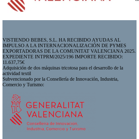
VISTIENDO BEBES, S.L. HA RECIBIDO AYUDAS AL
IMPULSO A LA INTERNACIONALIZACIÓN DE PYMES
EXPORTADORAS DE LA COMUNITAT VALENCIANA 2025.
EXPEDIENTE INTPRM/2025/196 IMPORTE RECIBIDO:
11.637,75€
Adquisición de dos máquinas tricotosa para el desarrollo de la
actividad textil
Subvencionado por la Consellería de Innovación, Industria,
Comercio y Turismo: