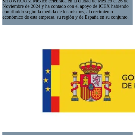
SHOWROOM México celebrada en la ciudad de México el 26 de
Noviembre de 2024 y ha contado con el apoyo de ICEX habiendo
contribuido según la medida de los mismos, al crecimiento
económico de esta empresa, su región y de España en su conjunto.