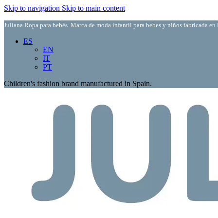
Skip to navigation
Skip to main content
Juliana Ropa para bebés. Marca de moda infantil para bebes y niños fabricada en 
ES
EN
IT
PT
Children's fashion brand manufactured in Spain.