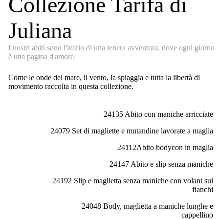
Collezione Tarifa di
Juliana
I nostri abiti sono l'inizio di una tenera avventura, dove ogni giorno
è una pagina d'amore.
Come le onde del mare, il vento, la spiaggia e tutta la libertà di
movimento raccolta in questa collezione.
24135 Abito con maniche arricciate
24079 Set di magliette e mutandine lavorate a maglia
24112Abito bodycon in maglia
24147 Abito e slip senza maniche
24192 Slip e maglietta senza maniche con volant sui
fianchi
24048 Body, maglietta a maniche lunghe e
cappellino