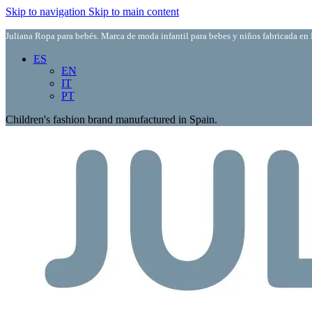
Skip to navigation
Skip to main content
Juliana Ropa para bebés. Marca de moda infantil para bebes y niños fabricada en 
ES
EN
IT
PT
Children's fashion brand manufactured in Spain.