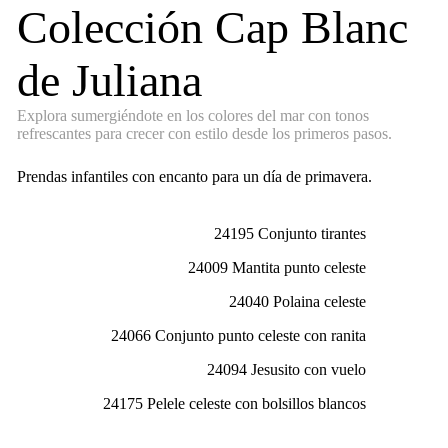
Colección Cap Blanc
de Juliana
Explora sumergiéndote en los colores del mar con tonos
refrescantes para crecer con estilo desde los primeros pasos.
Prendas infantiles con encanto para un día de primavera.
24195 Conjunto tirantes
24009 Mantita punto celeste
24040 Polaina celeste
24066 Conjunto punto celeste con ranita
24094 Jesusito con vuelo
24175 Pelele celeste con bolsillos blancos