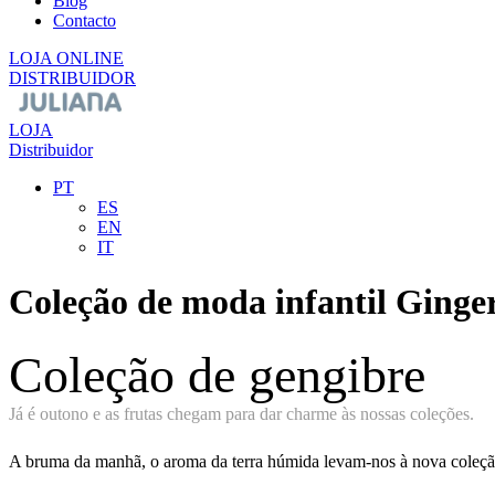
Blog
Contacto
LOJA ONLINE
DISTRIBUIDOR
LOJA
Distribuidor
PT
ES
EN
IT
Coleção de moda infantil Ginge
Coleção de gengibre
Já é outono e as frutas chegam para dar charme às nossas coleções.
A bruma da manhã, o aroma da terra húmida levam-nos à nova coleção