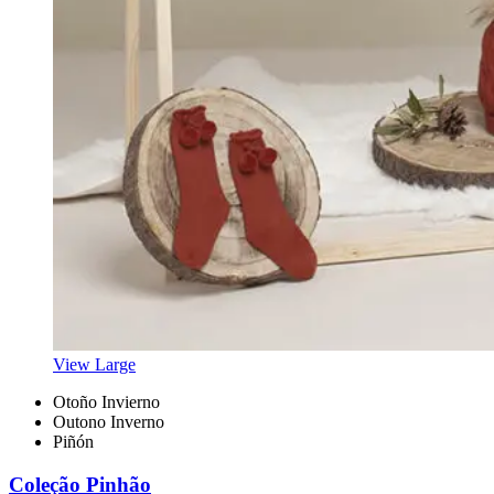
View Large
Otoño Invierno
Outono Inverno
Piñón
Coleção Pinhão