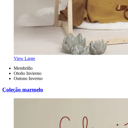
View Large
Membrillo
Otoño Invierno
Outono Inverno
Coleção marmelo