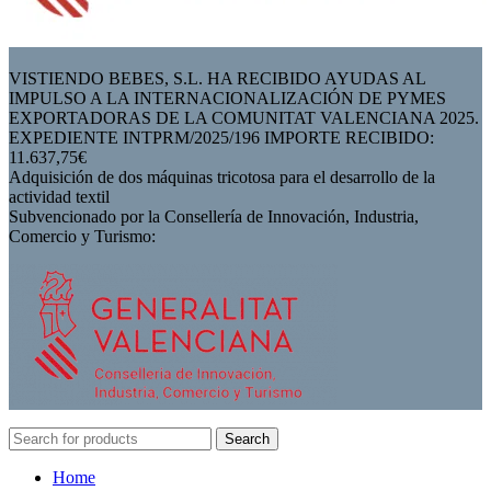
VISTIENDO BEBES, S.L. HA RECIBIDO AYUDAS AL
IMPULSO A LA INTERNACIONALIZACIÓN DE PYMES
EXPORTADORAS DE LA COMUNITAT VALENCIANA 2025.
EXPEDIENTE INTPRM/2025/196 IMPORTE RECIBIDO:
11.637,75€
Adquisición de dos máquinas tricotosa para el desarrollo de la
actividad textil
Subvencionado por la Consellería de Innovación, Industria,
Comercio y Turismo:
Search
Home