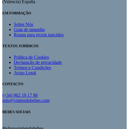
(Valencia) España
EM FORMAÇÃO
Sobre Nós
Guia de tamanho
Roupa para recem nascidos
TEXTOS JURÍDICOS
Política de Cookies
Declaração de privacidade
Termos e Condições
Aviso Legal
CONTACTO
(+34) 962 19 17 86
info@vistiendobebes.com
REDES SOCIAIS
#julianavistiendobebes