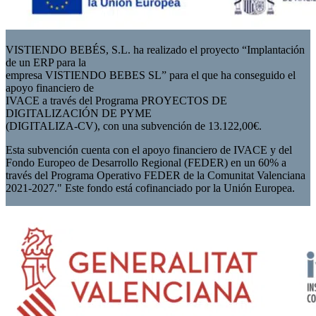
VISTIENDO BEBÉS, S.L. ha realizado el proyecto “Implantación
de un ERP para la
empresa VISTIENDO BEBES SL” para el que ha conseguido el
apoyo financiero de
IVACE a través del Programa PROYECTOS DE
DIGITALIZACIÓN DE PYME
(DIGITALIZA-CV), con una subvención de 13.122,00€.
Esta subvención cuenta con el apoyo financiero de IVACE y del
Fondo Europeo de Desarrollo Regional (FEDER) en un 60% a
través del Programa Operativo FEDER de la Comunitat Valenciana
2021-2027." Este fondo está cofinanciado por la Unión Europea.