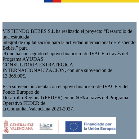
VISTIENDO BEBES S.L ha realizado el proyecto “Desarrollo de
una estrategia
integral de digitalización para la actividad internacional de Vistiendo
Bebés.” para
el que ha conseguido el apoyo financiero de IVACE a través del
Programa AYUDAS
CONSULTORIA ESTRATEGICA
INTERNACIONALIZACION, con una subvención de
13.365,00€.
Esta subvención cuenta con el apoyo financiero de IVACE y del
Fondo Europeo de
Desarrollo Regional (FEDER) en un 60% a través del Programa
Operativo FEDER de
la Comunitat Valenciana 2021-2027.