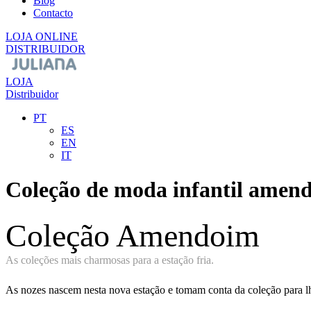
Blog
Contacto
LOJA ONLINE
DISTRIBUIDOR
LOJA
Distribuidor
PT
ES
EN
IT
Coleção de moda infantil amen
Coleção Amendoim
As coleções mais charmosas para a estação fria.
As nozes nascem nesta nova estação e tomam conta da coleção para lh