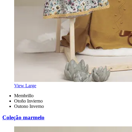
View Large
Membrillo
Otoño Invierno
Outono Inverno
Coleção marmelo