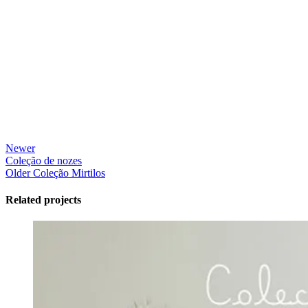
Newer
Coleção de nozes
Older
Coleção Mirtilos
Related projects