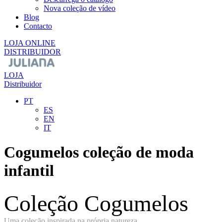
Nova coleção de vídeo
Blog
Contacto
LOJA ONLINE
DISTRIBUIDOR
LOJA
Distribuidor
PT
ES
EN
IT
Cogumelos coleção de moda
infantil
Coleção Cogumelos
Uma coleção inspirada na própria natureza