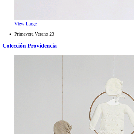
View Large
Primavera Verano 23
Colección Providencia