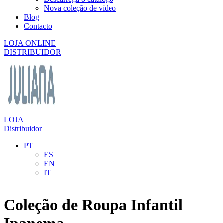
Nova coleção de vídeo
Blog
Contacto
LOJA ONLINE
DISTRIBUIDOR
LOJA
Distribuidor
PT
ES
EN
IT
Coleção de Roupa Infantil