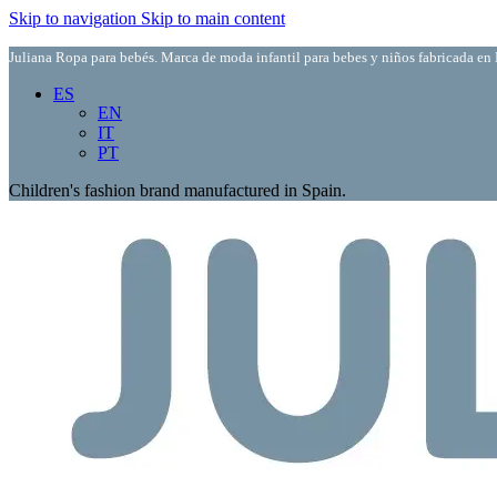
Skip to navigation
Skip to main content
Juliana Ropa para bebés. Marca de moda infantil para bebes y niños fabricada en 
ES
EN
IT
PT
Children's fashion brand manufactured in Spain.