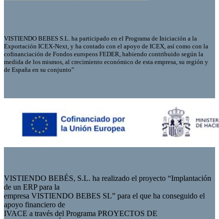
VISTIENDO BEBES S.L. ha participado en el Programa de Iniciación a la
Exportación ICEX-Next, y ha contado con el apoyo de ICEX, así como con la
cofinanciación de Fondos europeos FEDER, habiendo contribuido según la
medida de los mismos, al crecimiento económico de esta empresa, su región y
de España en su conjunto”
VISTIENDO BEBÉS, S.L. ha realizado el proyecto “Implantación
de un ERP para la
empresa VISTIENDO BEBES SL” para el que ha conseguido el
apoyo financiero de
IVACE a través del Programa PROYECTOS DE