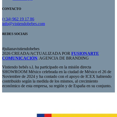
CONTACTO
(+34) 962 19 17 86
info@vistiendobebes.com
REDES SOCIAIS
#julianavistiendobebes
2026 CREADA/ACTUALIZADA POR
FUSIONARTE
COMUNICACIÓN
. AGENCIA DE BRANDING
Vistiendo bebés s.l. ha participado en la misión directa
SHOWROOM México celebrada en la ciudad de México el 26 de
Noviembre de 2024 y ha contado con el apoyo de ICEX habiendo
contribuido según la medida de los mismos, al crecimiento
económico de esta empresa, su región y de España en su conjunto.