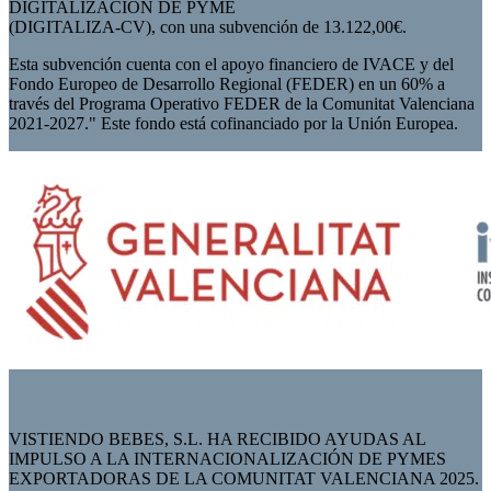
DIGITALIZACIÓN DE PYME
(DIGITALIZA-CV), con una subvención de 13.122,00€.
Esta subvención cuenta con el apoyo financiero de IVACE y del
Fondo Europeo de Desarrollo Regional (FEDER) en un 60% a
través del Programa Operativo FEDER de la Comunitat Valenciana
2021-2027." Este fondo está cofinanciado por la Unión Europea.
VISTIENDO BEBES, S.L. HA RECIBIDO AYUDAS AL
IMPULSO A LA INTERNACIONALIZACIÓN DE PYMES
EXPORTADORAS DE LA COMUNITAT VALENCIANA 2025.