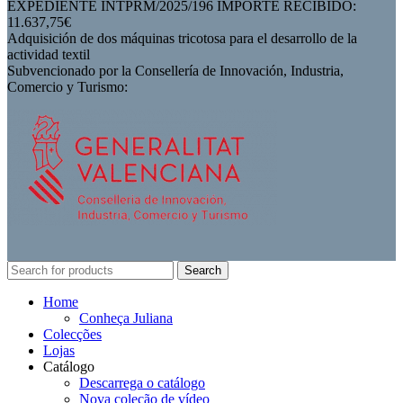
EXPEDIENTE INTPRM/2025/196 IMPORTE RECIBIDO:
11.637,75€
Adquisición de dos máquinas tricotosa para el desarrollo de la
actividad textil
Subvencionado por la Consellería de Innovación, Industria,
Comercio y Turismo:
Search
Home
Conheça Juliana
Colecções
Lojas
Catálogo
Descarrega o catálogo
Nova coleção de vídeo