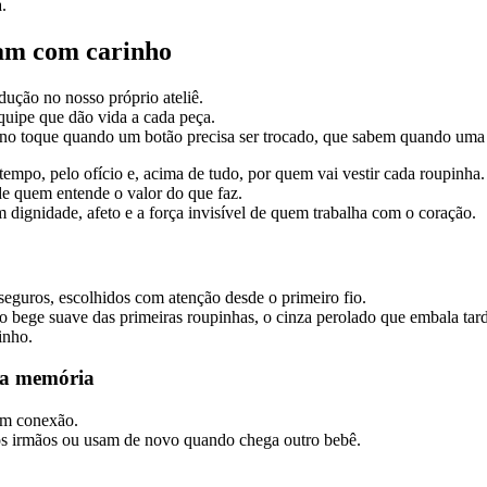
.
ram com carinho
ução no nosso próprio ateliê.
equipe que dão vida a cada peça.
m no toque quando um botão precisa ser trocado, que sabem quando um
empo, pelo ofício e, acima de tudo, por quem vai vestir cada roupinha.
e quem entende o valor do que faz.
m dignidade, afeto e a força invisível de quem trabalha com o coração.
seguros, escolhidos com atenção desde o primeiro fio.
o bege suave das primeiras roupinhas, o cinza perolado que embala tard
inho.
na memória
am conexão.
 os irmãos ou usam de novo quando chega outro bebê.