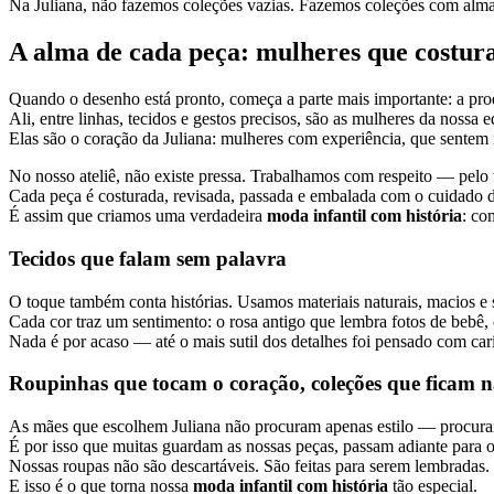
Na Juliana, não fazemos coleções vazias. Fazemos coleções com alma
A alma de cada peça: mulheres que costu
Quando o desenho está pronto, começa a parte mais importante: a prod
Ali, entre linhas, tecidos e gestos precisos, são as mulheres da nossa 
Elas são o coração da Juliana: mulheres com experiência, que sente
No nosso ateliê, não existe pressa. Trabalhamos com respeito — pelo t
Cada peça é costurada, revisada, passada e embalada com o cuidado d
É assim que criamos uma verdadeira
moda infantil com história
: co
Tecidos que falam sem palavra
O toque também conta histórias. Usamos materiais naturais, macios e 
Cada cor traz um sentimento: o rosa antigo que lembra fotos de bebê, 
Nada é por acaso — até o mais sutil dos detalhes foi pensado com car
Roupinhas que tocam o coração, coleções que ficam 
As mães que escolhem Juliana não procuram apenas estilo — procur
É por isso que muitas guardam as nossas peças, passam adiante para
Nossas roupas não são descartáveis. São feitas para serem lembradas.
E isso é o que torna nossa
moda infantil com história
tão especial.