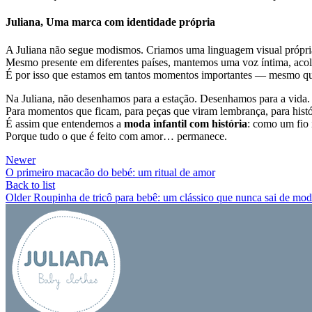
Juliana, Uma marca com identidade própria
A Juliana não segue modismos. Criamos uma linguagem visual própria: 
Mesmo presente em diferentes países, mantemos uma voz íntima, acol
É por isso que estamos em tantos momentos importantes — mesmo q
Na Juliana, não desenhamos para a estação. Desenhamos para a vida.
Para momentos que ficam, para peças que viram lembrança, para his
É assim que entendemos a
moda infantil com história
: como um fio 
Porque tudo o que é feito com amor… permanece.
Newer
O primeiro macacão do bebé: um ritual de amor
Back to list
Older
Roupinha de tricô para bebê: um clássico que nunca sai de mo