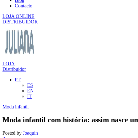
Blog
Contacto
LOJA ONLINE
DISTRIBUIDOR
LOJA
Distribuidor
PT
ES
EN
IT
Moda infantil
Moda infantil com história: assim nasce u
Posted by
Joaquin