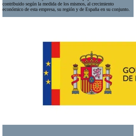
contribuido según la medida de los mismos, al crecimiento
económico de esta empresa, su región y de España en su conjunto.