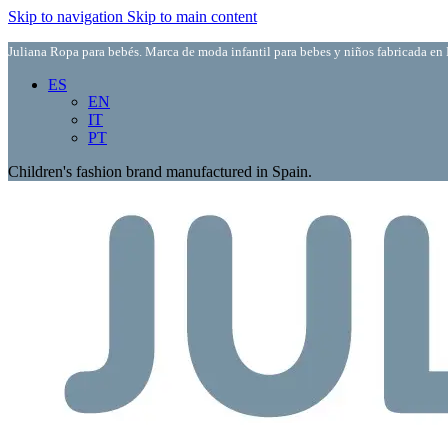
Skip to navigation
Skip to main content
Juliana Ropa para bebés. Marca de moda infantil para bebes y niños fabricada en 
ES
EN
IT
PT
Children's fashion brand manufactured in Spain.