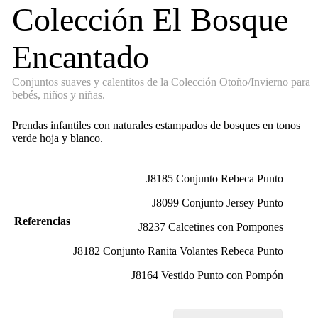
Colección El Bosque
Encantado
Conjuntos suaves y calentitos de la Colección Otoño/Invierno para
bebés, niños y niñas.
Prendas infantiles con naturales estampados de bosques en tonos
verde hoja y blanco.
J8185 Conjunto Rebeca Punto
J8099 Conjunto Jersey Punto
Referencias
J8237 Calcetines con Pompones
J8182 Conjunto Ranita Volantes Rebeca Punto
J8164 Vestido Punto con Pompón