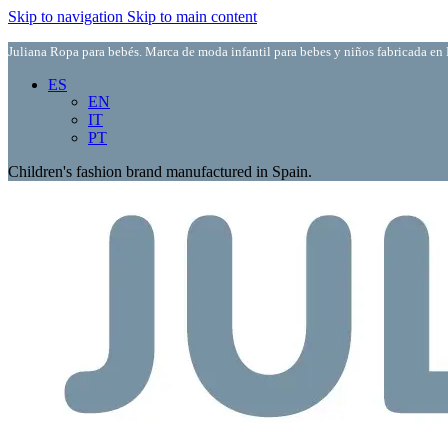
Skip to navigation
Skip to main content
Juliana Ropa para bebés. Marca de moda infantil para bebes y niños fabricada en 
ES
EN
IT
PT
Children's fashion brand manufactured in Spain.