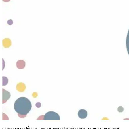
Como ya podéis ver, en vistiendo bebés comenzamos una nueva