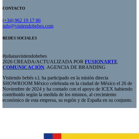
CONTACTO
(+34) 962 19 17 86
info@vistiendobebes.com
REDES SOCIALES
#julianavistiendobebes
2026 CREADA/ACTUALIZADA POR
FUSIONARTE
COMUNICACIÓN
. AGENCIA DE BRANDING
Vistiendo bebés s.l. ha participado en la misión directa
SHOWROOM México celebrada en la ciudad de México el 26 de
Noviembre de 2024 y ha contado con el apoyo de ICEX habiendo
contribuido según la medida de los mismos, al crecimiento
económico de esta empresa, su región y de España en su conjunto.