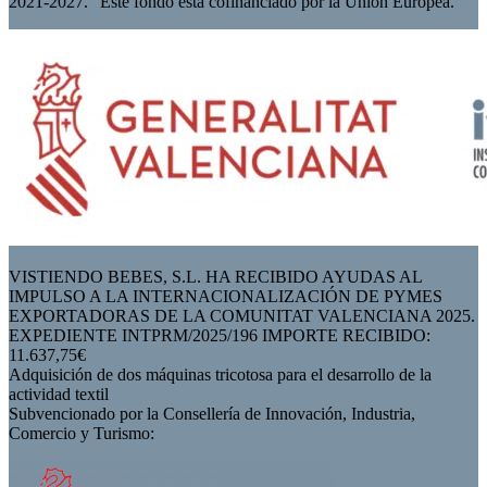
2021-2027." Este fondo está cofinanciado por la Unión Europea.
VISTIENDO BEBES, S.L. HA RECIBIDO AYUDAS AL
IMPULSO A LA INTERNACIONALIZACIÓN DE PYMES
EXPORTADORAS DE LA COMUNITAT VALENCIANA 2025.
EXPEDIENTE INTPRM/2025/196 IMPORTE RECIBIDO:
11.637,75€
Adquisición de dos máquinas tricotosa para el desarrollo de la
actividad textil
Subvencionado por la Consellería de Innovación, Industria,
Comercio y Turismo: