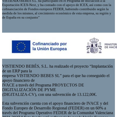
VISTIENDO BEBES S.L. ha participado en el Programa de Iniciación a la
Exportación ICEX-Next, y ha contado con el apoyo de ICEX, así como con la
cofinanciación de Fondos europeos FEDER, habiendo contribuido según la
medida de los mismos, al crecimiento económico de esta empresa, su región y
de España en su conjunto”
VISTIENDO BEBÉS, S.L. ha realizado el proyecto “Implantación
de un ERP para la
empresa VISTIENDO BEBES SL” para el que ha conseguido el
apoyo financiero de
IVACE a través del Programa PROYECTOS DE
DIGITALIZACIÓN DE PYME
(DIGITALIZA-CV), con una subvención de 13.122,00€.
Esta subvención cuenta con el apoyo financiero de IVACE y del
Fondo Europeo de Desarrollo Regional (FEDER) en un 60% a
través del Programa Operativo FEDER de la Comunitat Valenciana