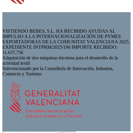
VISTIENDO BEBES, S.L. HA RECIBIDO AYUDAS AL
IMPULSO A LA INTERNACIONALIZACIÓN DE PYMES
EXPORTADORAS DE LA COMUNITAT VALENCIANA 2025.
EXPEDIENTE INTPRM/2025/196 IMPORTE RECIBIDO:
11.637,75€
Adquisición de dos máquinas tricotosa para el desarrollo de la
actividad textil
Subvencionado por la Consellería de Innovación, Industria,
Comercio y Turismo: