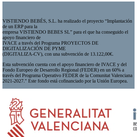
VISTIENDO BEBÉS, S.L. ha realizado el proyecto “Implantación
de un ERP para la
empresa VISTIENDO BEBES SL” para el que ha conseguido el
apoyo financiero de
IVACE a través del Programa PROYECTOS DE
DIGITALIZACIÓN DE PYME
(DIGITALIZA-CV), con una subvención de 13.122,00€.
Esta subvención cuenta con el apoyo financiero de IVACE y del
Fondo Europeo de Desarrollo Regional (FEDER) en un 60% a
través del Programa Operativo FEDER de la Comunitat Valenciana
2021-2027." Este fondo está cofinanciado por la Unión Europea.