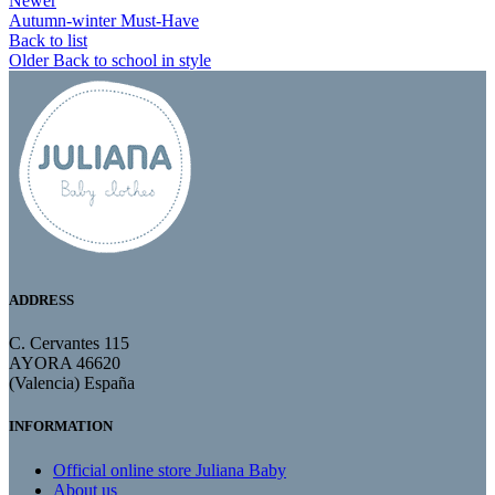
Newer
Autumn-winter Must-Have
Back to list
Older
Back to school in style
ADDRESS
C. Cervantes 115
AYORA 46620
(Valencia) España
INFORMATION
Official online store Juliana Baby
About us