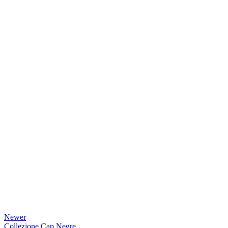
Newer
Collezione Cap Negre