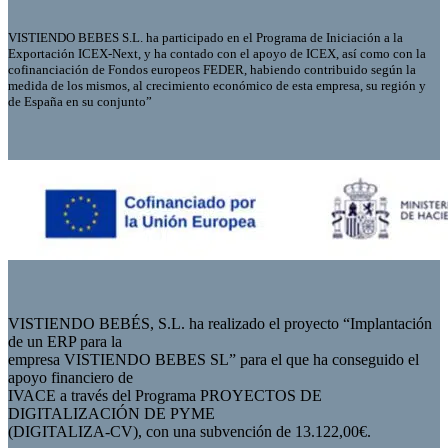
VISTIENDO BEBES S.L. ha participado en el Programa de Iniciación a la
Exportación ICEX-Next, y ha contado con el apoyo de ICEX, así como con la
cofinanciación de Fondos europeos FEDER, habiendo contribuido según la
medida de los mismos, al crecimiento económico de esta empresa, su región y
de España en su conjunto”
VISTIENDO BEBÉS, S.L. ha realizado el proyecto “Implantación
de un ERP para la
empresa VISTIENDO BEBES SL” para el que ha conseguido el
apoyo financiero de
IVACE a través del Programa PROYECTOS DE
DIGITALIZACIÓN DE PYME
(DIGITALIZA-CV), con una subvención de 13.122,00€.