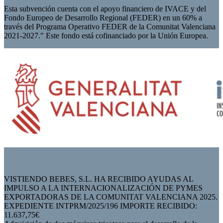
Esta subvención cuenta con el apoyo financiero de IVACE y del
Fondo Europeo de Desarrollo Regional (FEDER) en un 60% a
través del Programa Operativo FEDER de la Comunitat Valenciana
2021-2027." Este fondo está cofinanciado por la Unión Europea.
VISTIENDO BEBES, S.L. HA RECIBIDO AYUDAS AL
IMPULSO A LA INTERNACIONALIZACIÓN DE PYMES
EXPORTADORAS DE LA COMUNITAT VALENCIANA 2025.
EXPEDIENTE INTPRM/2025/196 IMPORTE RECIBIDO:
11.637,75€