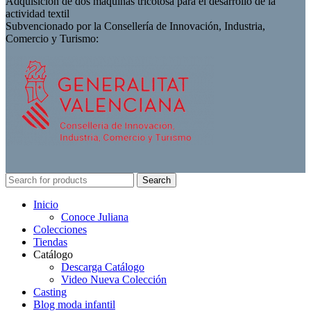
Adquisición de dos máquinas tricotosa para el desarrollo de la
actividad textil
Subvencionado por la Consellería de Innovación, Industria,
Comercio y Turismo:
Search
Inicio
Conoce Juliana
Colecciones
Tiendas
Catálogo
Descarga Catálogo
Video Nueva Colección
Casting
Blog moda infantil