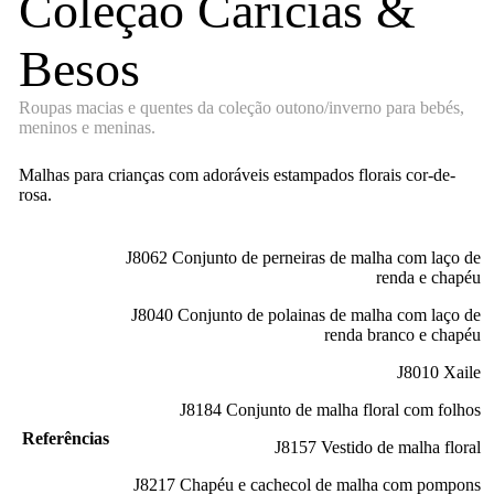
Coleção Caricias &
Besos
Roupas macias e quentes da coleção outono/inverno para bebés,
meninos e meninas.
Malhas para crianças com adoráveis estampados florais cor-de-
rosa.
J8062 Conjunto de perneiras de malha com laço de
renda e chapéu
J8040 Conjunto de polainas de malha com laço de
renda branco e chapéu
J8010 Xaile
J8184 Conjunto de malha floral com folhos
Referências
J8157 Vestido de malha floral
J8217 Chapéu e cachecol de malha com pompons