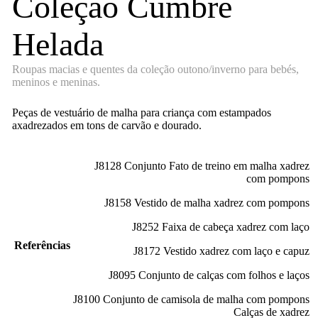
Coleção Cumbre
Helada
Roupas macias e quentes da coleção outono/inverno para bebés,
meninos e meninas.
Peças de vestuário de malha para criança com estampados
axadrezados em tons de carvão e dourado.
J8128 Conjunto Fato de treino em malha xadrez
com pompons
J8158 Vestido de malha xadrez com pompons
J8252 Faixa de cabeça xadrez com laço
Referências
J8172 Vestido xadrez com laço e capuz
J8095 Conjunto de calças com folhos e laços
J8100 Conjunto de camisola de malha com pompons
Calças de xadrez