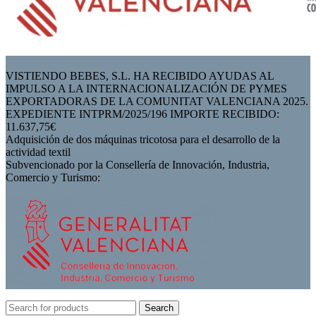
VISTIENDO BEBES, S.L. HA RECIBIDO AYUDAS AL
IMPULSO A LA INTERNACIONALIZACIÓN DE PYMES
EXPORTADORAS DE LA COMUNITAT VALENCIANA 2025.
EXPEDIENTE INTPRM/2025/196 IMPORTE RECIBIDO:
11.637,75€
Adquisición de dos máquinas tricotosa para el desarrollo de la
actividad textil
Subvencionado por la Consellería de Innovación, Industria,
Comercio y Turismo:
Search