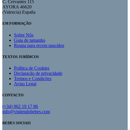
C. Cervantes 115
AYORA 46620
(Valencia) España
EM FORMAÇÃO
Sobre Nós
Guia de tamanho
Roupa para recem nascidos
TEXTOS JURÍDICOS
Política de Cookies
Declaração de privacidade
Termos e Condições
Aviso Legal
CONTACTO
(+34) 962 19 17 86
info@vistiendobebes.com
REDES SOCIAIS