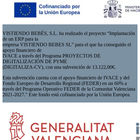
VISTIENDO BEBÉS, S.L. ha realizado el proyecto “Implantación
de un ERP para la
empresa VISTIENDO BEBES SL” para el que ha conseguido el
apoyo financiero de
IVACE a través del Programa PROYECTOS DE
DIGITALIZACIÓN DE PYME
(DIGITALIZA-CV), con una subvención de 13.122,00€.
Esta subvención cuenta con el apoyo financiero de IVACE y del
Fondo Europeo de Desarrollo Regional (FEDER) en un 60% a
través del Programa Operativo FEDER de la Comunitat Valenciana
2021-2027." Este fondo está cofinanciado por la Unión Europea.