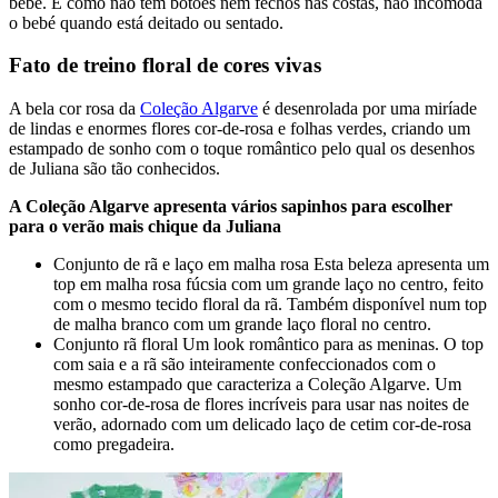
bebé. E como não tem botões nem fechos nas costas, não incomoda
o bebé quando está deitado ou sentado.
Fato de treino floral de cores vivas
A bela cor rosa da
Coleção Algarve
é desenrolada por uma miríade
de lindas e enormes flores cor-de-rosa e folhas verdes, criando um
estampado de sonho com o toque romântico pelo qual os desenhos
de Juliana são tão conhecidos.
A Coleção Algarve apresenta vários sapinhos para escolher
para o verão mais chique da Juliana
Conjunto de rã e laço em malha rosa Esta beleza apresenta um
top em malha rosa fúcsia com um grande laço no centro, feito
com o mesmo tecido floral da rã. Também disponível num top
de malha branco com um grande laço floral no centro.
Conjunto rã floral Um look romântico para as meninas. O top
com saia e a rã são inteiramente confeccionados com o
mesmo estampado que caracteriza a Coleção Algarve. Um
sonho cor-de-rosa de flores incríveis para usar nas noites de
verão, adornado com um delicado laço de cetim cor-de-rosa
como pregadeira.