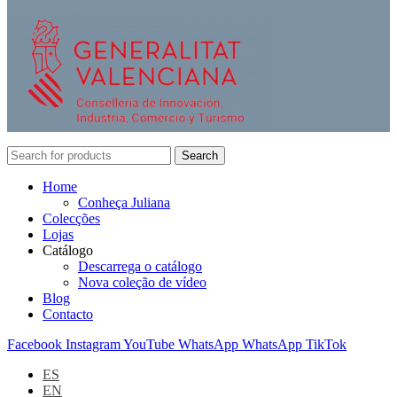
Search
Home
Conheça Juliana
Colecções
Lojas
Catálogo
Descarrega o catálogo
Nova coleção de vídeo
Blog
Contacto
Facebook
Instagram
YouTube
WhatsApp
WhatsApp
TikTok
ES
EN