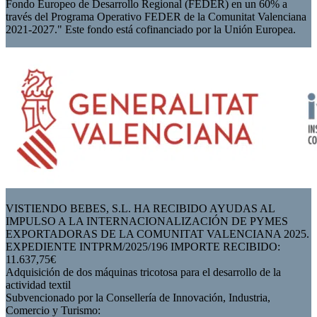
Fondo Europeo de Desarrollo Regional (FEDER) en un 60% a
través del Programa Operativo FEDER de la Comunitat Valenciana
2021-2027." Este fondo está cofinanciado por la Unión Europea.
VISTIENDO BEBES, S.L. HA RECIBIDO AYUDAS AL
IMPULSO A LA INTERNACIONALIZACIÓN DE PYMES
EXPORTADORAS DE LA COMUNITAT VALENCIANA 2025.
EXPEDIENTE INTPRM/2025/196 IMPORTE RECIBIDO:
11.637,75€
Adquisición de dos máquinas tricotosa para el desarrollo de la
actividad textil
Subvencionado por la Consellería de Innovación, Industria,
Comercio y Turismo: