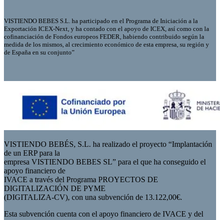
VISTIENDO BEBES S.L. ha participado en el Programa de Iniciación a la
Exportación ICEX-Next, y ha contado con el apoyo de ICEX, así como con la
cofinanciación de Fondos europeos FEDER, habiendo contribuido según la
medida de los mismos, al crecimiento económico de esta empresa, su región y
de España en su conjunto”
VISTIENDO BEBÉS, S.L. ha realizado el proyecto “Implantación
de un ERP para la
empresa VISTIENDO BEBES SL” para el que ha conseguido el
apoyo financiero de
IVACE a través del Programa PROYECTOS DE
DIGITALIZACIÓN DE PYME
(DIGITALIZA-CV), con una subvención de 13.122,00€.
Esta subvención cuenta con el apoyo financiero de IVACE y del