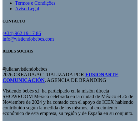
Termos e Condições
Aviso Legal
CONTACTO
(+34) 962 19 17 86
info@vistiendobebes.com
REDES SOCIAIS
#julianavistiendobebes
2026 CREADA/ACTUALIZADA POR
FUSIONARTE
COMUNICACIÓN
. AGENCIA DE BRANDING
Vistiendo bebés s.l. ha participado en la misión directa
SHOWROOM México celebrada en la ciudad de México el 26 de
Noviembre de 2024 y ha contado con el apoyo de ICEX habiendo
contribuido según la medida de los mismos, al crecimiento
económico de esta empresa, su región y de España en su conjunto.