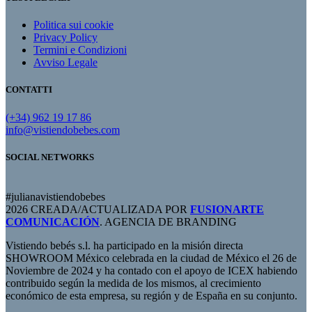
Politica sui cookie
Privacy Policy
Termini e Condizioni
Avviso Legale
CONTATTI
(+34) 962 19 17 86
info@vistiendobebes.com
SOCIAL NETWORKS
#julianavistiendobebes
2026 CREADA/ACTUALIZADA POR
FUSIONARTE
COMUNICACIÓN
. AGENCIA DE BRANDING
Vistiendo bebés s.l. ha participado en la misión directa
SHOWROOM México celebrada en la ciudad de México el 26 de
Noviembre de 2024 y ha contado con el apoyo de ICEX habiendo
contribuido según la medida de los mismos, al crecimiento
económico de esta empresa, su región y de España en su conjunto.