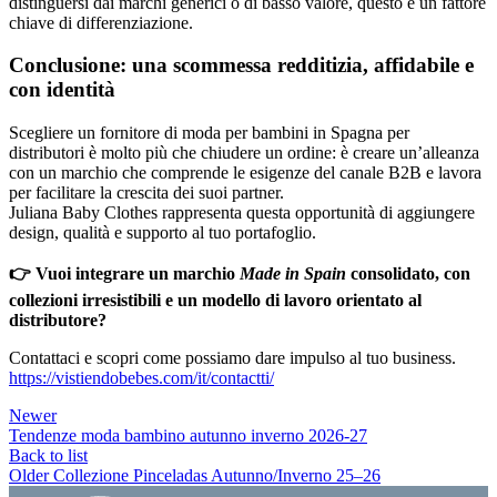
distinguersi dai marchi generici o di basso valore, questo è un fattore
chiave di differenziazione.
Conclusione: una scommessa redditizia, affidabile e
con identità
Scegliere un fornitore di moda per bambini in Spagna per
distributori è molto più che chiudere un ordine: è creare un’alleanza
con un marchio che comprende le esigenze del canale B2B e lavora
per facilitare la crescita dei suoi partner.
Juliana Baby Clothes rappresenta questa opportunità di aggiungere
design, qualità e supporto al tuo portafoglio.
👉
Vuoi integrare un marchio
Made in Spain
consolidato, con
collezioni irresistibili e un modello di lavoro orientato al
distributore?
Contattaci e scopri come possiamo dare impulso al tuo business.
https://vistiendobebes.com/it/contactti/
Newer
Tendenze moda bambino autunno inverno 2026-27
Back to list
Older
Collezione Pinceladas Autunno/Inverno 25–26