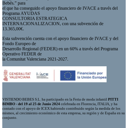
Bebés.” para
el que ha conseguido el apoyo financiero de IVACE a través del
Programa AYUDAS
CONSULTORIA ESTRATEGICA
INTERNACIONALIZACION, con una subvención de
13.365,00€.
Esta subvención cuenta con el apoyo financiero de IVACE y del
Fondo Europeo de
Desarrollo Regional (FEDER) en un 60% a través del Programa
Operativo FEDER de
la Comunitat Valenciana 2021-2027.
VISTIENDO BEBES S.L. ha participado en la Feria de moda infantil
PITTI
BIMBO - del 19 al 25 de Junio 2024
celebrada en Florencia, ITALIA, y ha
contado con el apoyo de ICEX habiendo contribuido según la medida de los
mismos, al crecimiento económico de esta empresa, su región y de España en su
conjunto.