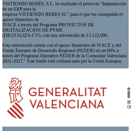
VISTIENDO BEBÉS, S.L. ha realizado el proyecto “Implantación
de un ERP para la
empresa VISTIENDO BEBES SL” para el que ha conseguido el
apoyo financiero de
IVACE a través del Programa PROYECTOS DE
DIGITALIZACIÓN DE PYME
(DIGITALIZA-CV), con una subvención de 13.122,00€.
Esta subvención cuenta con el apoyo financiero de IVACE y del
Fondo Europeo de Desarrollo Regional (FEDER) en un 60% a
través del Programa Operativo FEDER de la Comunitat Valenciana
2021-2027." Este fondo está cofinanciado por la Unión Europea.