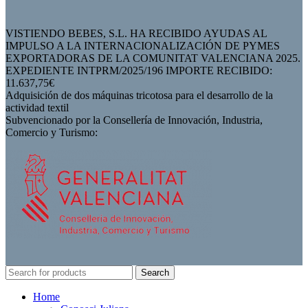
VISTIENDO BEBES, S.L. HA RECIBIDO AYUDAS AL
IMPULSO A LA INTERNACIONALIZACIÓN DE PYMES
EXPORTADORAS DE LA COMUNITAT VALENCIANA 2025.
EXPEDIENTE INTPRM/2025/196 IMPORTE RECIBIDO:
11.637,75€
Adquisición de dos máquinas tricotosa para el desarrollo de la
actividad textil
Subvencionado por la Consellería de Innovación, Industria,
Comercio y Turismo:
Search
Home