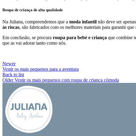
Roupa de criança de alta qualidade
Na Juliana, compreendemos que a
moda infantil
não deve ser apenas 
às riscas
, são fabricados com os melhores materiais para garantir que
Em conclusão, se procura
roupa para bebé e criança
que combine te
que as vai adorar tanto como nós.
Newer
Vestir os mais pequenos para a aventura
Back to list
Older
Vestir os mais pequenos com roupa de criança cómoda