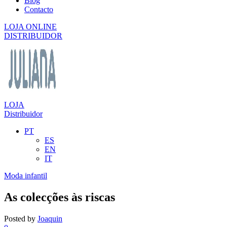
Blog
Contacto
LOJA ONLINE
DISTRIBUIDOR
LOJA
Distribuidor
PT
ES
EN
IT
Moda infantil
As colecções às riscas
Posted by
Joaquin