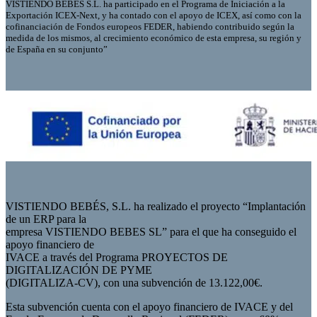
VISTIENDO BEBES S.L. ha participado en el Programa de Iniciación a la
Exportación ICEX-Next, y ha contado con el apoyo de ICEX, así como con la
cofinanciación de Fondos europeos FEDER, habiendo contribuido según la
medida de los mismos, al crecimiento económico de esta empresa, su región y
de España en su conjunto”
VISTIENDO BEBÉS, S.L. ha realizado el proyecto “Implantación
de un ERP para la
empresa VISTIENDO BEBES SL” para el que ha conseguido el
apoyo financiero de
IVACE a través del Programa PROYECTOS DE
DIGITALIZACIÓN DE PYME
(DIGITALIZA-CV), con una subvención de 13.122,00€.
Esta subvención cuenta con el apoyo financiero de IVACE y del