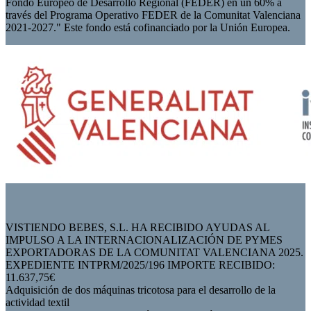
Fondo Europeo de Desarrollo Regional (FEDER) en un 60% a
través del Programa Operativo FEDER de la Comunitat Valenciana
2021-2027." Este fondo está cofinanciado por la Unión Europea.
VISTIENDO BEBES, S.L. HA RECIBIDO AYUDAS AL
IMPULSO A LA INTERNACIONALIZACIÓN DE PYMES
EXPORTADORAS DE LA COMUNITAT VALENCIANA 2025.
EXPEDIENTE INTPRM/2025/196 IMPORTE RECIBIDO:
11.637,75€
Adquisición de dos máquinas tricotosa para el desarrollo de la
actividad textil