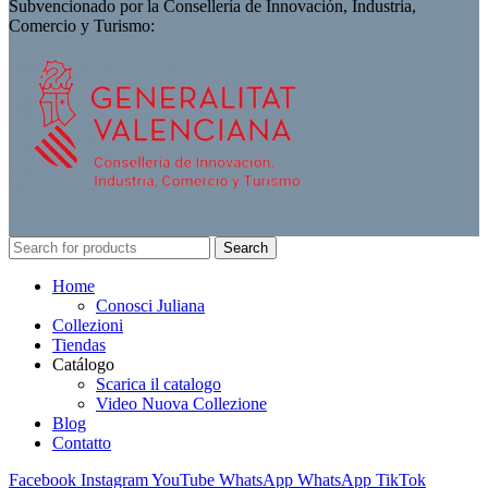
Subvencionado por la Consellería de Innovación, Industria,
Comercio y Turismo:
Search
Home
Conosci Juliana
Collezioni
Tiendas
Catálogo
Scarica il catalogo
Video Nuova Collezione
Blog
Contatto
Facebook
Instagram
YouTube
WhatsApp
WhatsApp
TikTok