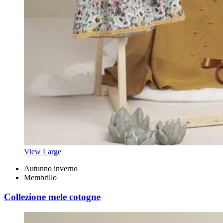
View Large
Autunno inverno
Membrillo
Collezione mele cotogne